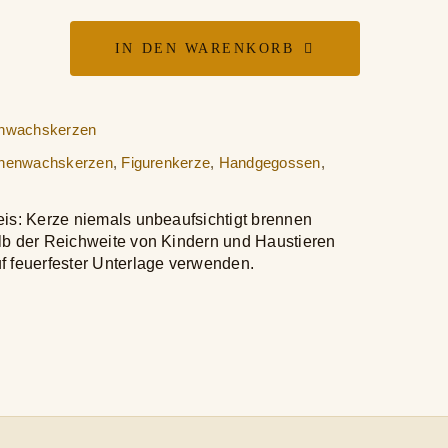
IN DEN WARENKORB
nachtsmann
enwachs-
nwachskerzen
renkerze
nenwachskerzen
,
Figurenkerze
,
Handgegossen
,
m
ge
is:
Kerze niemals unbeaufsichtigt brennen
lb der Reichweite von Kindern und Haustieren
f feuerfester Unterlage verwenden.