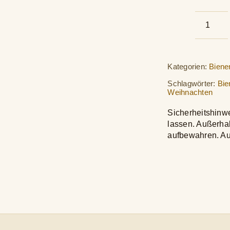
Weih
Mini
-
Bien
Kategorien:
Biene
Figu
Schlagwörter:
Bie
5,5c
Weihnachten
Men
Sicherheitshinwe
lassen. Außerha
aufbewahren. Au