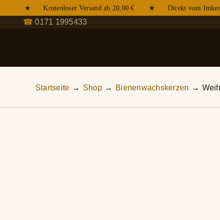
Zum
★ Kostenloser Versand ab 20,00 € ★ Direkt vom Imker
Inhalt
☎
0171 1995433
springen
Startseite
Shop
Bienenwachskerzen
Weih