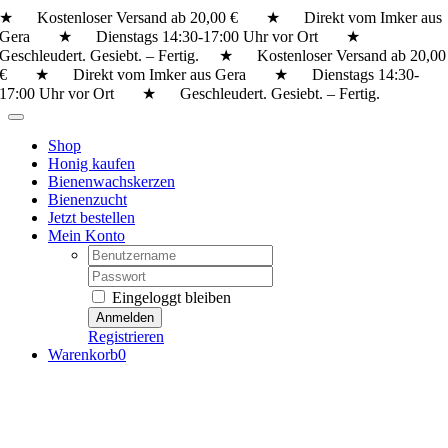
Zum
★ Kostenloser Versand ab 20,00 € ★ Direkt vom Imker aus
Inhalt
Gera ★ Dienstags 14:30-17:00 Uhr vor Ort ★
springen
Geschleudert. Gesiebt. – Fertig.
★ Kostenloser Versand ab 20,00
€ ★ Direkt vom Imker aus Gera ★ Dienstags 14:30-
17:00 Uhr vor Ort ★ Geschleudert. Gesiebt. – Fertig.
Toggle
Navigation
Shop
Honig kaufen
Bienenwachskerzen
Bienenzucht
Jetzt bestellen
Mein Konto
Username:
Password:
Eingeloggt bleiben
Registrieren
Warenkorb
0