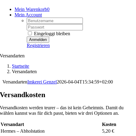
Mein Warenkorb
0
Mein Account
Username:
Password:
Eingeloggt bleiben
Registrieren
Versandarten
Startseite
Versandarten
Versandarten
Imkerei Genzel
2026-04-04T15:34:59+02:00
Versandkosten
Versandkosten werden teurer – das ist kein Geheimnis. Damit du
wählen kannst was für dich passt, bieten wir drei Optionen an.
Versandart
Kosten
Hermes – Abholstation
5,20 €