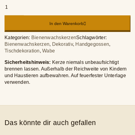
Wabenschatz
-
Sechseckige
Bienenwachs-
In den Warenkorb
Kerze
5,5x8cm
Kategorien:
Bienenwachskerzen
Schlagwörter:
Menge
Bienenwachskerzen
,
Dekorativ
,
Handgegossen
,
Tischdekoration
,
Wabe
Sicherheitshinweis:
Kerze niemals unbeaufsichtigt
brennen lassen. Außerhalb der Reichweite von Kindern
und Haustieren aufbewahren. Auf feuerfester Unterlage
verwenden.
Das könnte dir auch gefallen