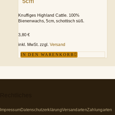
5cm
Knuffiges Highland Cattle. 100%
Bienenwachs, 5cm, schottisch süß.
3,80
€
inkl. MwSt.
zzgl.
Versand
IN DEN WARENKORB
Rechtliches
Impressum
Datenschutzerklärung
Versandarten
Zahlungarten