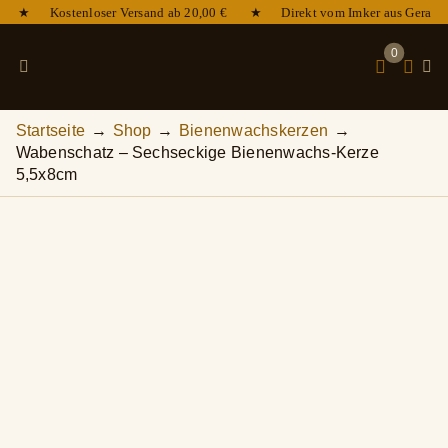
Zum
★ Kostenloser Versand ab 20,00 € ★ Direkt vom Imker aus Gera 
Inhalt
springen
0
Toggle
Navigation
Startseite
Shop
Bienenwachskerzen
Shop
Wabenschatz – Sechseckige Bienenwachs-Kerze
5,5x8cm
Honig kaufen
Bienenwachskerzen
Bienenzucht