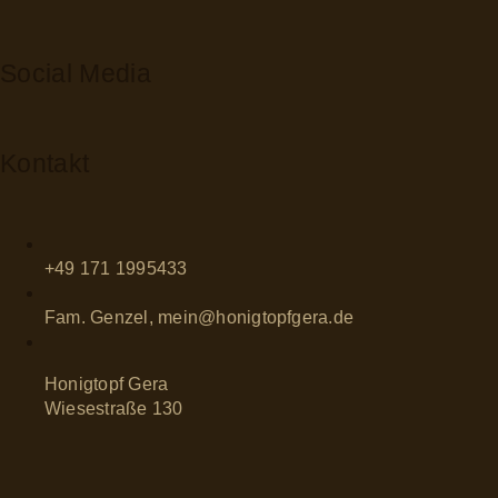
Social Media
Kontakt
+49 171 1995433
Fam. Genzel, mein@honigtopfgera.de
Honigtopf Gera
Wiesestraße 130