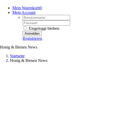
Mein Warenkorb
0
Mein Account
Username:
Password:
Eingeloggt bleiben
Registrieren
Honig & Bienen News
Startseite
Honig & Bienen News