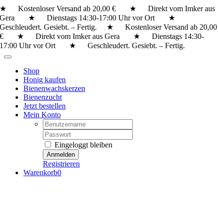
Zum
★ Kostenloser Versand ab 20,00 € ★ Direkt vom Imker aus
Inhalt
Gera ★ Dienstags 14:30-17:00 Uhr vor Ort ★
springen
Geschleudert. Gesiebt. – Fertig.
★ Kostenloser Versand ab 20,00
€ ★ Direkt vom Imker aus Gera ★ Dienstags 14:30-
17:00 Uhr vor Ort ★ Geschleudert. Gesiebt. – Fertig.
Toggle
Navigation
Shop
Honig kaufen
Bienenwachskerzen
Bienenzucht
Jetzt bestellen
Mein Konto
Username:
Password:
Eingeloggt bleiben
Registrieren
Warenkorb
0